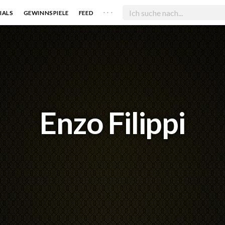
. . .
IALS
GEWINNSPIELE
FEED
Enzo Filippi