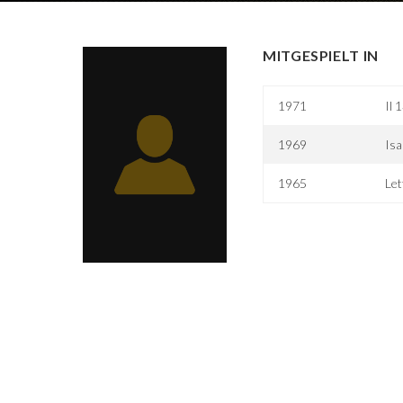
MITGESPIELT IN
1971
Il 
1969
Isa
1965
Let