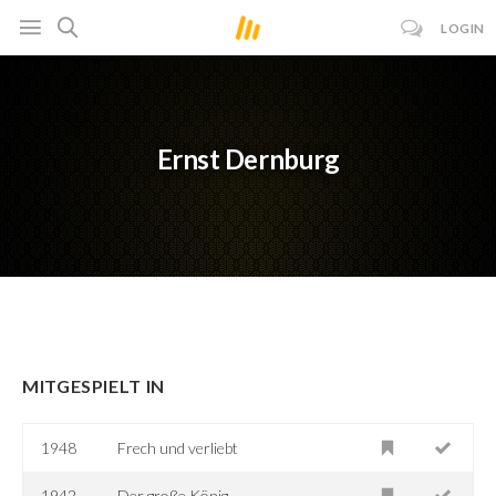
LOGIN
Ernst Dernburg
MITGESPIELT IN
1948
Frech und verliebt
1942
Der große König