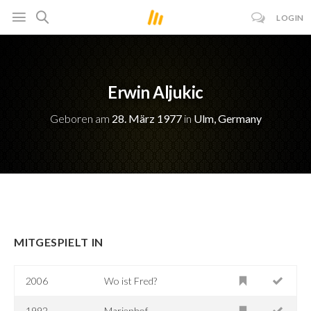
LOGIN
Erwin Aljukic
Geboren am
28. März 1977
in
Ulm, Germany
MITGESPIELT IN
2006
Wo ist Fred?
1992
Marienhof