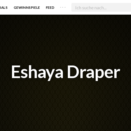
. . .
IALS
GEWINNSPIELE
FEED
Eshaya Draper