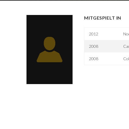
MITGESPIELT IN
2012
No
2008
Cad
2008
Col