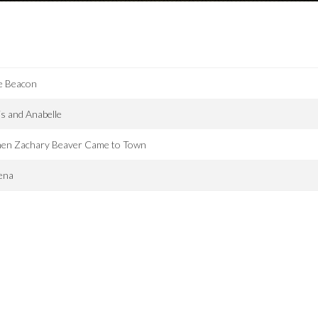
e Beacon
is and Anabelle
en Zachary Beaver Came to Town
ena