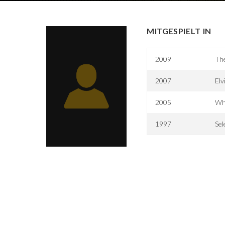
MITGESPIELT IN
2009
Th
2007
Elv
2005
Wh
1997
Sel