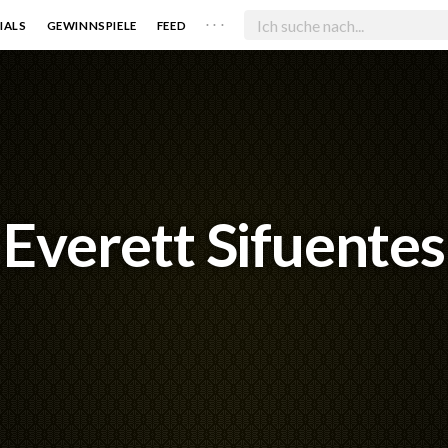
. . .
IALS
GEWINNSPIELE
FEED
Everett Sifuentes