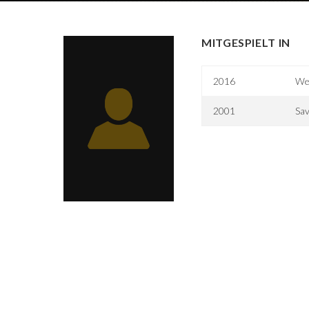
MITGESPIELT IN
2016
Wer
2001
Sav