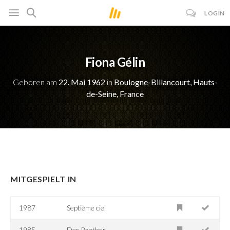
LOGIN
Fiona Gélin
Geboren am
22. Mai 1962
in
Boulogne-Billancourt, Hauts-
de-Seine, France
MITGESPIELT IN
1987
Septième ciel
1985
Der Panther