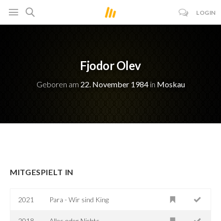
LOGIN
Fjodor Olev
Geboren am
22. November 1984
in
Moskau
MITGESPIELT IN
2021
Para - Wir sind King
2018
Alles oder Nichts