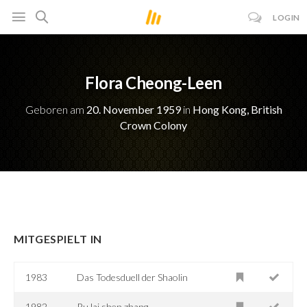
LOGIN
Flora Cheong-Leen
Geboren am
20. November 1959
in
Hong Kong, British
Crown Colony
MITGESPIELT IN
1983
Das Todesduell der Shaolin
1982
Ru lai shen zhang