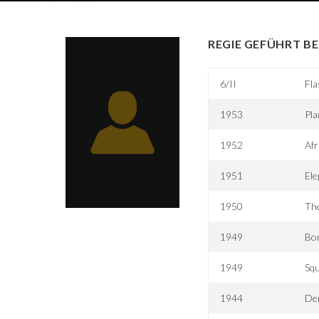
REGIE GEFÜHRT BE
6/II
Fl
1953
Pl
1952
Afr
1951
El
1950
The
1949
Bom
1949
Sq
1944
De