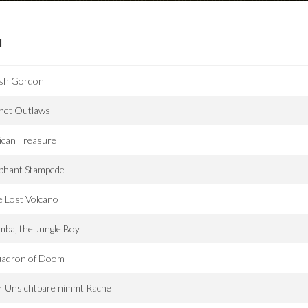
I
ash Gordon
anet Outlaws
ican Treasure
ephant Stampede
 Lost Volcano
ba, the Jungle Boy
uadron of Doom
r Unsichtbare nimmt Rache