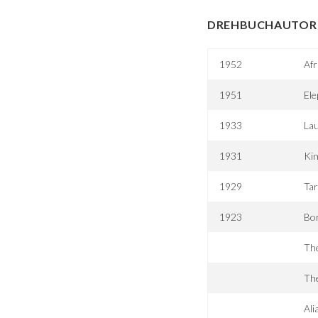
DREHBUCHAUTOR 
1952
Afr
1951
El
1933
Lau
1931
Kin
1929
Tar
1923
Bo
Th
The
Ali