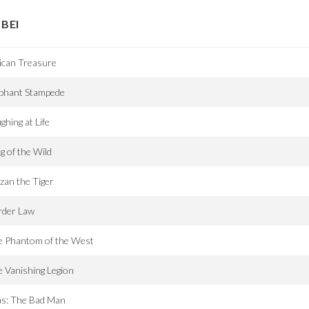
BEI
ican Treasure
ephant Stampede
ghing at Life
g of the Wild
zan the Tiger
rder Law
e Phantom of the West
 Vanishing Legion
as: The Bad Man