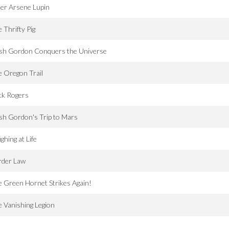
er Arsene Lupin
 Thrifty Pig
ash Gordon Conquers the Universe
 Oregon Trail
ck Rogers
sh Gordon's Trip to Mars
ghing at Life
rder Law
 Green Hornet Strikes Again!
 Vanishing Legion