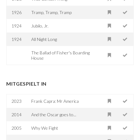
1926
Tramp, Tramp, Tramp
1924
Jubilo, Jr.
1924
All Night Long
The Ballad of Fisher's Boarding
House
MITGESPIELT IN
2023
Frank Capra: Mr America
2014
And the Oscar goes to...
2005
Why We Fight