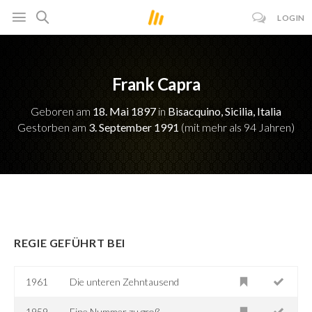
LOGIN
Frank Capra
Geboren am
18. Mai 1897
in
Bisacquino, Sicilia, Italia
Gestorben am
3. September 1991
(mit mehr als 94 Jahren)
REGIE GEFÜHRT BEI
1961
Die unteren Zehntausend
1959
Eine Nummer zu groß