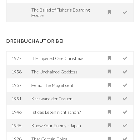
The Ballad of Fisher's Boarding
House
DREHBUCHAUTOR BEI
1977
It Happened One Christmas
1958
The Unchained Goddess
1957
Hemo The Magnificent
1951
Karawane der Frauen
1946
Ist das Leben nicht schön?
1945
Know Your Enemy - Japan
1928
That Certain Thing