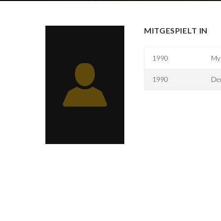
MITGESPIELT IN
1990
My
1990
De