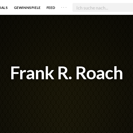
. . .
IALS
GEWINNSPIELE
FEED
Frank R. Roach