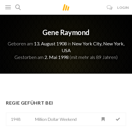
LOGIN
Gene Raymond
Geboren am
13. August 1908
in
New York City, New York,
USA
Gestorben am
2. Mai 1998
(mit mehr als 89 Jahren)
REGIE GEFÜHRT BEI
1948
Million Dollar Weekend