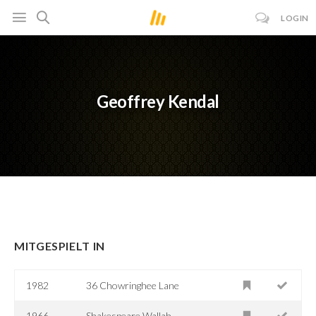
LOGIN
Geoffrey Kendal
MITGESPIELT IN
1982
36 Chowringhee Lane
1966
Shakespeare Wallah