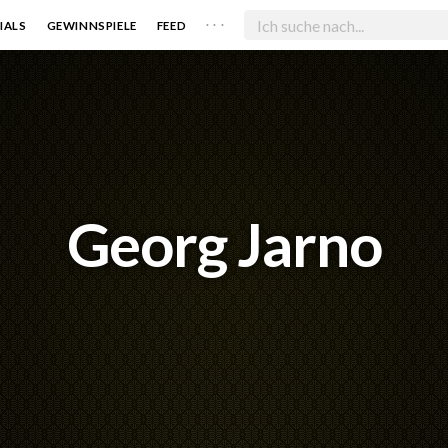
. . .
IALS
GEWINNSPIELE
FEED
Georg Jarno