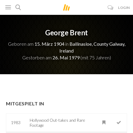
LOGIN
George Brent
Geboren am
15. März 1904
in
Ballinasloe, County Galway,
Ireland
Gestorben am
26. Mai 1979
(mit 75 Jahren)
MITGESPIELT IN
Hollywood Out-takes and Rare
1983
Footage