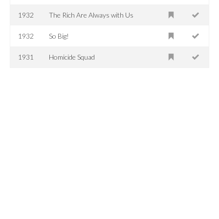
1932
The Rich Are Always with Us
1932
So Big!
1931
Homicide Squad