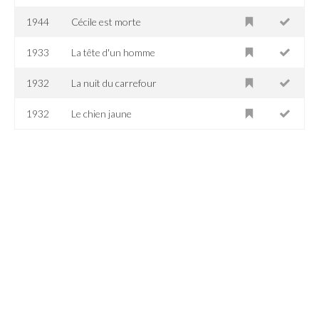
1944
Cécile est morte
1933
La tête d'un homme
1932
La nuit du carrefour
1932
Le chien jaune