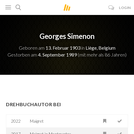
LOGIN
Georges Simenon
Geboren am
13. Februar 1903
in
Liège, Belgium
Gestorben am
4. September 1989
(mit mehr als 86 Jahren)
DREHBUCHAUTOR BEI
2022
Maigret
2017
Maigret in Montmartre