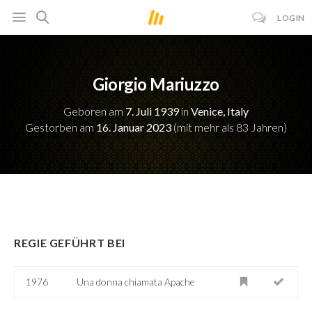
LOGIN
Giorgio Mariuzzo
Geboren am
7. Juli 1939
in
Venice, Italy
Gestorben am
16. Januar 2023
(mit mehr als 83 Jahren)
REGIE GEFÜHRT BEI
1976
Una donna chiamata Apache