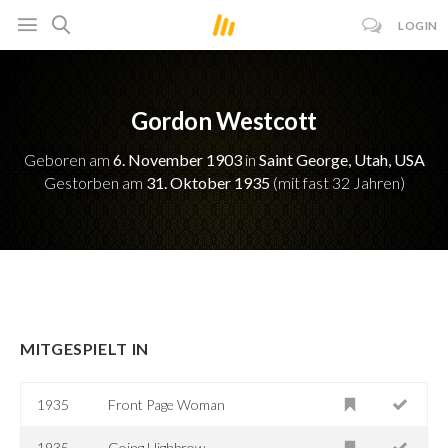
LOGIN
Gordon Westcott
Geboren am
6. November 1903
in
Saint George, Utah, USA
Gestorben am
31. Oktober 1935
(mit fast 32 Jahren)
MITGESPIELT IN
1935
Front Page Woman
1935
Going Highbrow