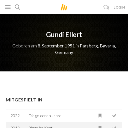
LOGIN
Gundi Ellert
Geboren am
8. September 1951
in
Parsberg, Bavaria,
Germany
MITGESPIELT IN
2022
Die goldenen Jahre
2019
Bingo im Kopf