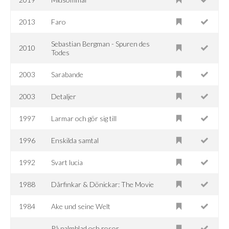
2013
Faro
Sebastian Bergman - Spuren des
2010
Todes
2003
Sarabande
2003
Detaljer
1997
Larmar och gör sig till
1996
Enskilda samtal
1992
Svart lucia
1988
Dårfinkar & Dönickar: The Movie
1984
Ake und seine Welt
På palmblad och rosor