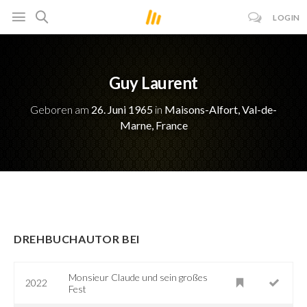
LOGIN
Guy Laurent
Geboren am
26. Juni 1965
in
Maisons-Alfort, Val-de-
Marne, France
DREHBUCHAUTOR BEI
Monsieur Claude und sein großes
2022
Fest