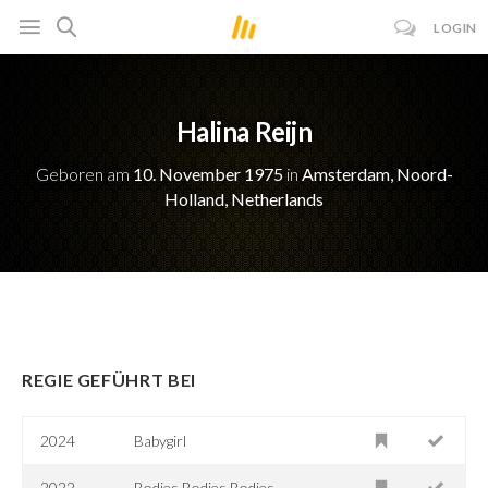
LOGIN
Halina Reijn
Geboren am
10. November 1975
in
Amsterdam, Noord-
Holland, Netherlands
REGIE GEFÜHRT BEI
2024
Babygirl
2022
Bodies Bodies Bodies