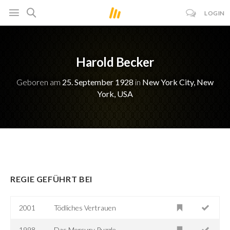
LOGIN
Harold Becker
Geboren am
25. September 1928
in
New York City, New
York, USA
REGIE GEFÜHRT BEI
2001
Tödliches Vertrauen
1998
Das Mercury Puzzle