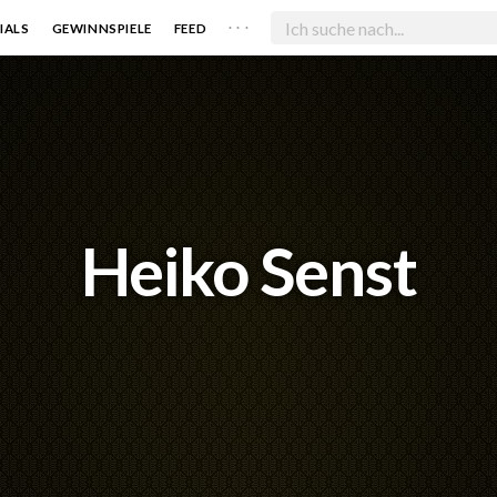
. . .
IALS
GEWINNSPIELE
FEED
Heiko Senst