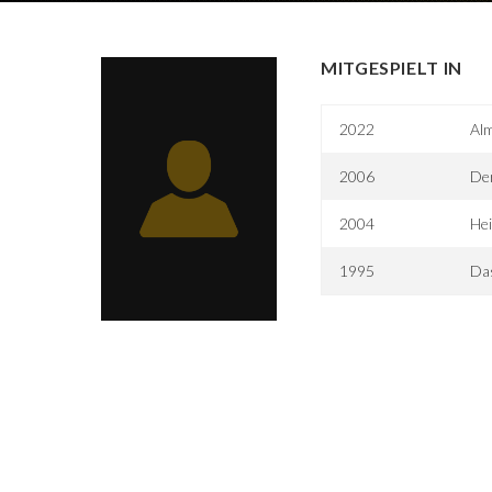
MITGESPIELT IN
2022
Al
2006
De
2004
Hei
1995
Da