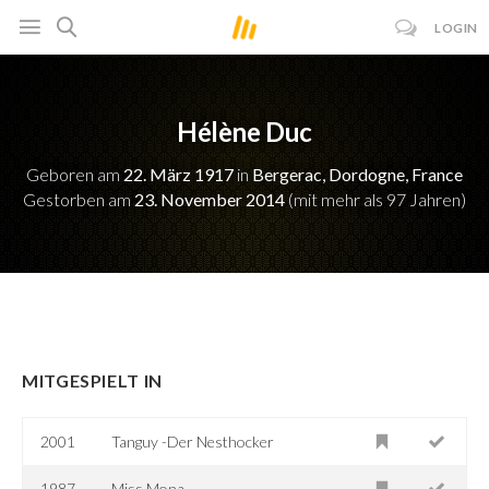
LOGIN
Hélène Duc
Geboren am
22. März 1917
in
Bergerac, Dordogne, France
Gestorben am
23. November 2014
(mit mehr als 97 Jahren)
MITGESPIELT IN
2001
Tanguy -Der Nesthocker
1987
Miss Mona