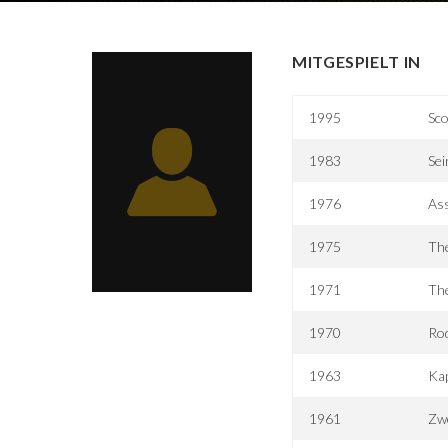
MITGESPIELT IN
1995
Sco
1983
Sei
1976
Ass
1975
Th
1971
The
1970
Rod
1963
Kap
1961
Zw