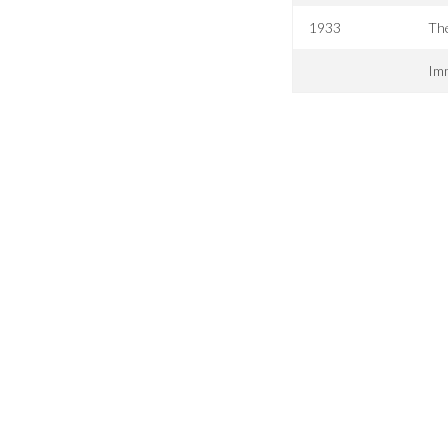
1933
The
Imm