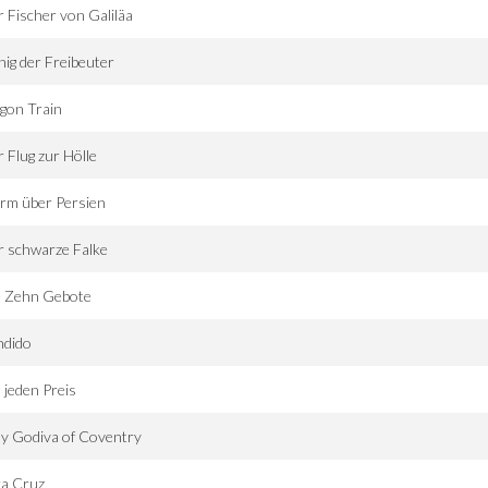
 Fischer von Galiläa
ig der Freibeuter
gon Train
 Flug zur Hölle
rm über Persien
 schwarze Falke
e Zehn Gebote
ndido
jeden Preis
y Godiva of Coventry
ra Cruz