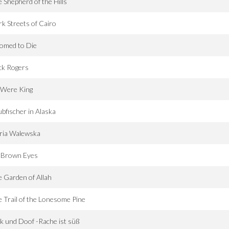
 Shepherd of the Hills
k Streets of Cairo
omed to Die
ck Rogers
I Were King
bfischer in Alaska
ria Walewska
g Brown Eyes
 Garden of Allah
 Trail of the Lonesome Pine
k und Doof -Rache ist süß