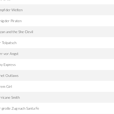
mpf der Welten
ig der Piraten
zan and the She-Devil
 Tolpatsch
rr vor Angst
ny Express
anet Outlaws
rem Girl
ricane Smith
 große Zug nach Santa Fe