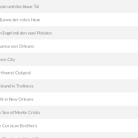
zan und das blaue Tal
Banne der roten Hexe
n Engel mit den zwei Pistolen
hanna von Orleans
non City
rthwest Outpost
stand in Trollness
ht in New Orleans
 Son of Monte Cristo
e Corsican Brothers