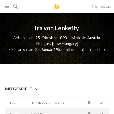
LOGIN
Ica von Lenkeffy
Geboren am
25. Oktober 1898
in
Miskolc, Austria-
Hungary [now Hungary]
Gestorben am
25. Januar 1955
(mit mehr als 56 Jahren)
MITGESPIELT IN
1973
Theater des Grauens
1923
Othello