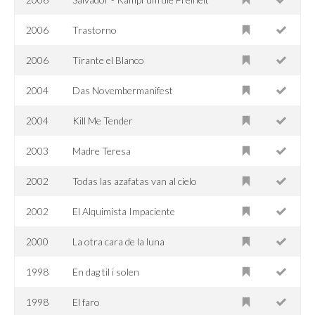
2006
Trastorno
2006
Tirante el Blanco
2004
Das Novembermanifest
2004
Kill Me Tender
2003
Madre Teresa
2002
Todas las azafatas van al cielo
2002
El Alquimista Impaciente
2000
La otra cara de la luna
1998
En dag til i solen
1998
El faro