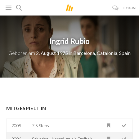
LOGIN
Ingrid Rubio
Geboren am
2. August 1975
in
Barcelona, Catalonia, Spain
MITGESPIELT IN
2009
7.5 Steps
2006
Salvador - Kampf um die Freiheit