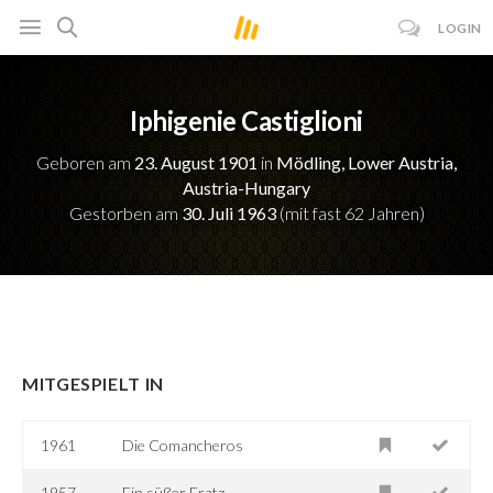
LOGIN
Iphigenie Castiglioni
Geboren am
23. August 1901
in
Mödling, Lower Austria,
Austria-Hungary
Gestorben am
30. Juli 1963
(mit fast 62 Jahren)
MITGESPIELT IN
1961
Die Comancheros
1957
Ein süßer Fratz