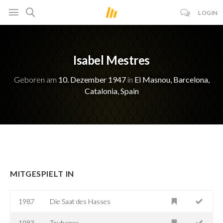
LOGIN
Isabel Mestres
Geboren am
10. Dezember 1947
in
El Masnou, Barcelona,
Catalonia, Spain
MITGESPIELT IN
1987
Die Saat des Hasses
1983
Truhanes