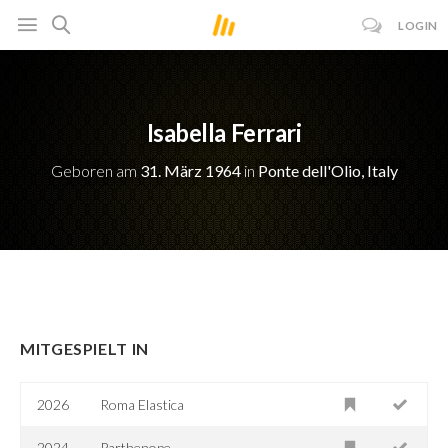
LOGIN
Isabella Ferrari
Geboren am
31. März 1964
in
Ponte dell'Olio, Italy
MITGESPIELT IN
2026
Roma Elastica
2024
Parthenope