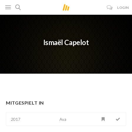
LOGIN
Ismaël Capelot
MITGESPIELT IN
2017
Ava