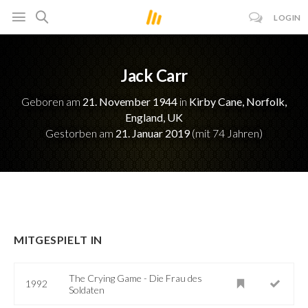
LOGIN
Jack Carr
Geboren am
21. November 1944
in
Kirby Cane, Norfolk,
England, UK
Gestorben am
21. Januar 2019
(mit 74 Jahren)
MITGESPIELT IN
The Crying Game - Die Frau des
1992
Soldaten