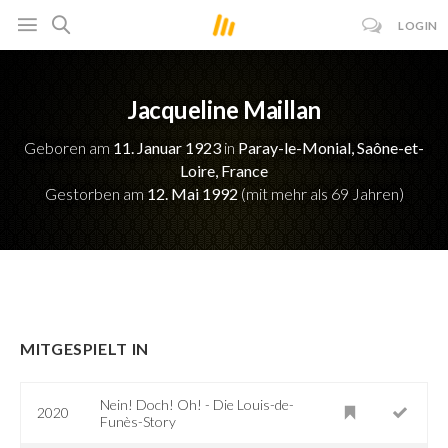
LOGIN
Jacqueline Maillan
Geboren am
11. Januar 1923
in
Paray-le-Monial, Saône-et-
Loire, France
Gestorben am
12. Mai 1992
(mit mehr als 69 Jahren)
MITGESPIELT IN
Nein! Doch! Oh! - Die Louis-de-
2020
Funès-Story