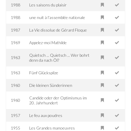
1988
Les saisons du plaisir
1988
une nuit à l'assemblée nationale
1987
La Vie dissolue de Gérard Floque
1969
Appelez-moi Mathilde
Quietsch ... Quietsch ... Wer bohrt
1963
denn da nach Öl?
1963
Fünf Glückspilze
1960
Die kleinen Sünderinnen
Candide oder der Optimismus im
1960
20. Jahrhundert
1957
Le feu aux poudres
1955
Les Grandes manoeuvres