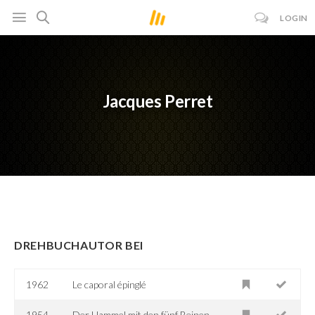
LOGIN
Jacques Perret
DREHBUCHAUTOR BEI
1962
Le caporal épinglé
1954
Der Hammel mit den fünf Beinen