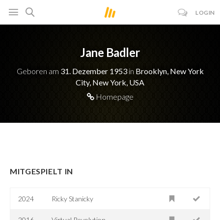
LOGIN
Jane Badler
Geboren am
31. Dezember 1953
in
Brooklyn, New York
City, New York, USA
Homepage
MITGESPIELT IN
2024
Ricky Stanicky
2016
Virtual Revolution