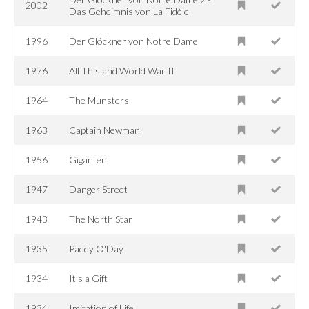
2002
Das Geheimnis von La Fidèle
1996
Der Glöckner von Notre Dame
1976
All This and World War II
1964
The Munsters
1963
Captain Newman
1956
Giganten
1947
Danger Street
1943
The North Star
1935
Paddy O'Day
1934
It's a Gift
1934
Imitation of Life