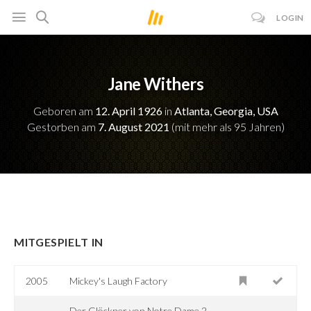
LOGIN
Jane Withers
Geboren am
12. April 1926
in
Atlanta, Georgia, USA
Gestorben am
7. August 2021
(mit mehr als 95 Jahren)
MITGESPIELT IN
2005
Mickey's Laugh Factory
Der Glöckner von Notre Dame 2 -