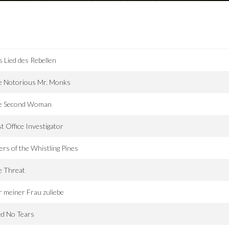
 Lied des Rebellen
e Notorious Mr. Monks
e Second Woman
t Office Investigator
ers of the Whistling Pines
e Threat
 meiner Frau zuliebe
ed No Tears