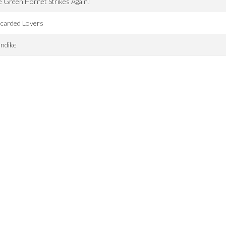
 Green Hornet Strikes Again!
carded Lovers
ndike