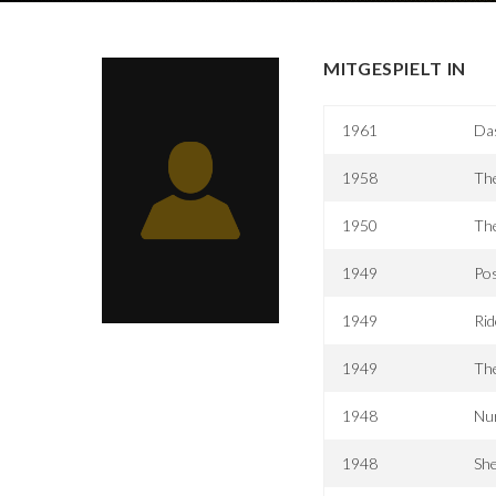
MITGESPIELT IN
1961
Das
1958
Th
1950
Th
1949
Pos
1949
Rid
1949
Th
1948
Nur
1948
Sh