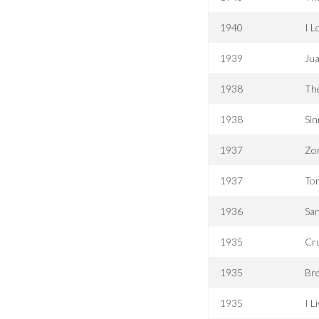
1940
I L
1939
Ju
1938
The
1938
Sin
1937
Zor
1937
To
1936
San
1935
Cr
1935
Bre
1935
I L