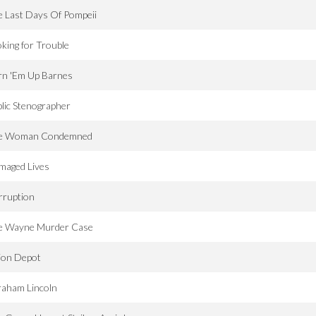
 Last Days Of Pompeii
king for Trouble
rn 'Em Up Barnes
lic Stenographer
e Woman Condemned
maged Lives
rruption
e Wayne Murder Case
ion Depot
raham Lincoln