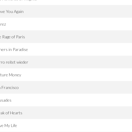
ove You Again
arez
 Rage of Paris
ners in Paradise
ro reitet wieder
rture Money
 Francisco
usades
ak of Hearts
ive My Life