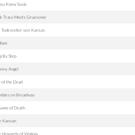
You Knew Susie
ck Tracy Meets Gruesome
 Todesreiter von Kansas
dlam
p By Step
hnny Angel
e of the Dead
mbies on Broadway
Game of Death
e Kansan
 Howards of Virginia