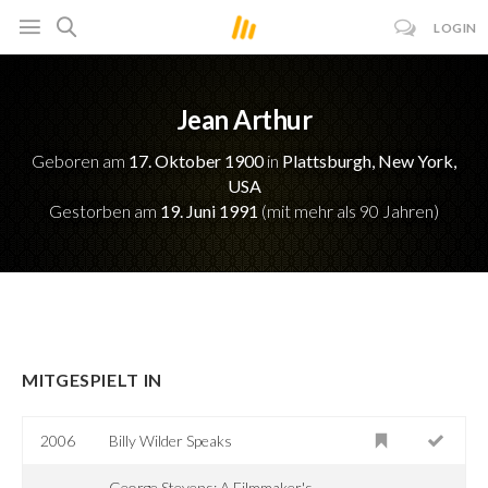
LOGIN
Jean Arthur
Geboren am
17. Oktober 1900
in
Plattsburgh, New York,
USA
Gestorben am
19. Juni 1991
(mit mehr als 90 Jahren)
MITGESPIELT IN
2006
Billy Wilder Speaks
George Stevens: A Filmmaker's