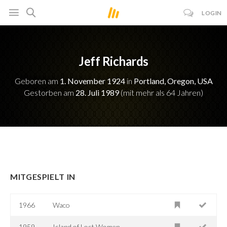
LOGIN
Jeff Richards
Geboren am
1. November 1924
in
Portland, Oregon, USA
Gestorben am
28. Juli 1989
(mit mehr als 64 Jahren)
MITGESPIELT IN
1966
Waco
1959
Island of Lost Women