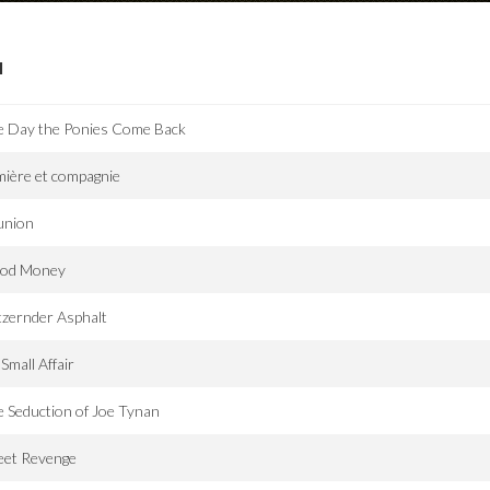
I
e Day the Ponies Come Back
ière et compagnie
union
ood Money
tzernder Asphalt
Small Affair
 Seduction of Joe Tynan
eet Revenge