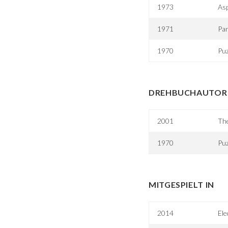
1973
Asp
1971
Pan
1970
Puz
DREHBUCHAUTOR 
2001
Th
1970
Puz
MITGESPIELT IN
2014
Ele