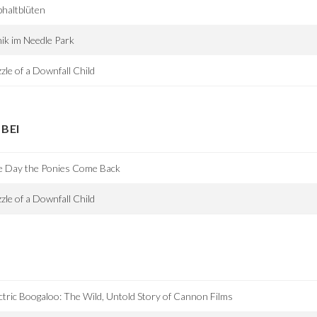
haltblüten
ik im Needle Park
zle of a Downfall Child
BEI
e Day the Ponies Come Back
zle of a Downfall Child
ctric Boogaloo: The Wild, Untold Story of Cannon Films