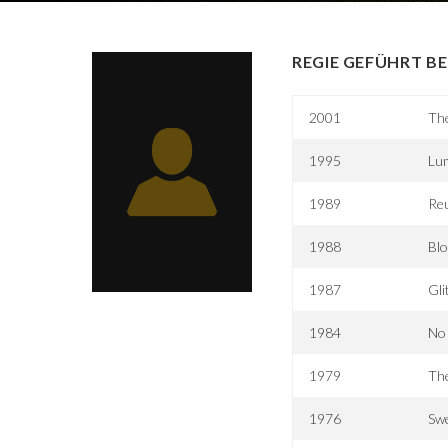
REGIE GEFÜHRT BE
2001
Th
1995
Lum
1989
Re
1988
Bl
1987
Gli
1984
No 
1979
The
1976
Sw