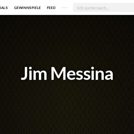
. . .
IALS
GEWINNSPIELE
FEED
Jim Messina