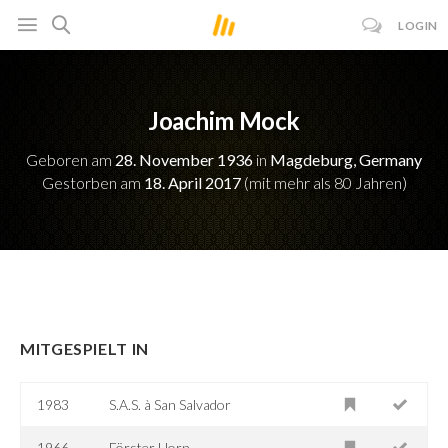
LOGIN
Joachim Mock
Geboren am
28. November 1936
in
Magdeburg, Germany
Gestorben am
18. April 2017
(mit mehr als 80 Jahren)
MITGESPIELT IN
1983
S.A.S. à San Salvador
1966
Förster Horn