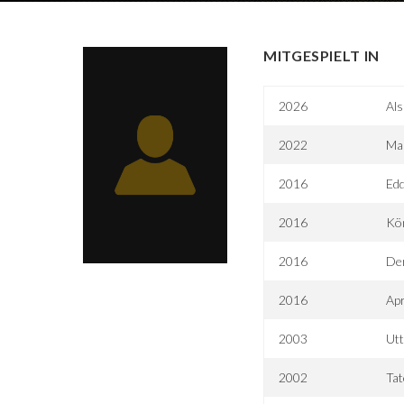
MITGESPIELT IN
2026
Als
2022
Mar
2016
Edd
2016
Kön
2016
Der
2016
Ap
2003
Utt
2002
Tat