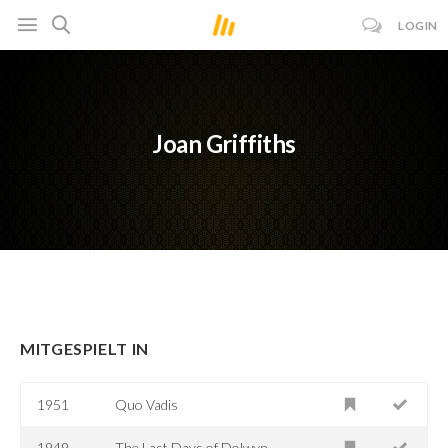
LOGIN
Joan Griffiths
MITGESPIELT IN
1951
Quo Vadis
1949
The Last Days of Dolwyn