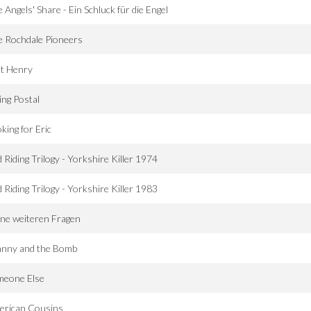
 Angels' Share - Ein Schluck für die Engel
 Rochdale Pioneers
st Henry
ng Postal
king for Eric
 Riding Trilogy - Yorkshire Killer 1974
 Riding Trilogy - Yorkshire Killer 1983
ne weiteren Fragen
hnny and the Bomb
meone Else
erican Cousins