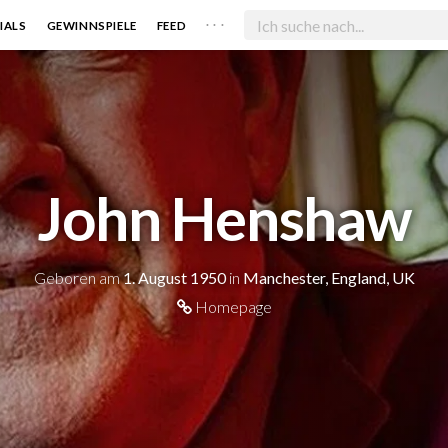
. . .
IALS
GEWINNSPIELE
FEED
John Henshaw
Geboren am
1. August 1950
in
Manchester, England, UK
Homepage