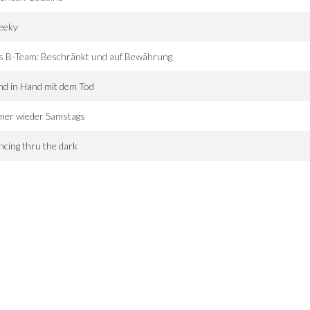
eeky
s B-Team: Beschränkt und auf Bewährung
d in Hand mit dem Tod
mer wieder Samstags
cing thru the dark