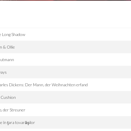
e Long Shadow
n & Ollie
autmann
Days
rles Dickens: Der Mann, der Weihnachten erfand
n Cushion
, der Streuner
ce în ţara tovarăşilor