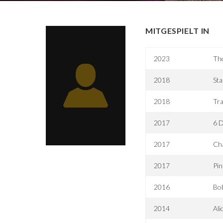
MITGESPIELT IN
2023
Th
2018
Sta
2018
Tr
2017
6 
2017
Cha
2017
Pi
2016
Bob
2014
Ali