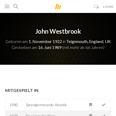
LOGIN
John Westbrook
Geboren am
1. November 1922
in
Teignmouth, England, UK
Gestorben am
16. Juni 1989
(mit mehr als 66 Jahren)
MITGESPIELT IN
1980
Sprengkommando Atlantik
1978
Der Herr der Ringe