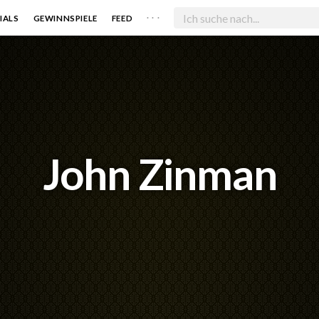
. . .
IALS
GEWINNSPIELE
FEED
John Zinman