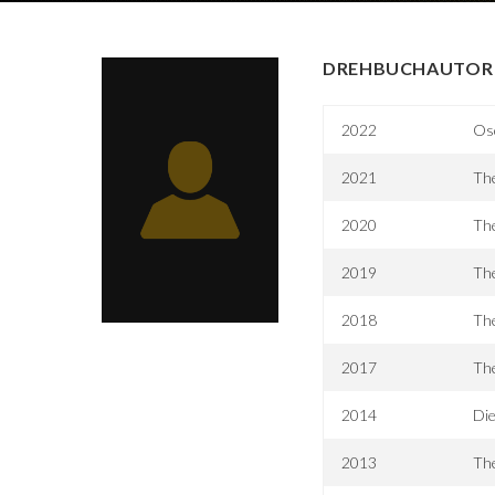
DREHBUCHAUTOR 
2022
Os
2021
Th
2020
Th
2019
Th
2018
Th
2017
Th
2014
Di
2013
Th