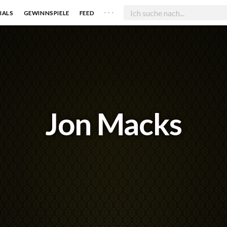
. . .
IALS
GEWINNSPIELE
FEED
Jon Macks